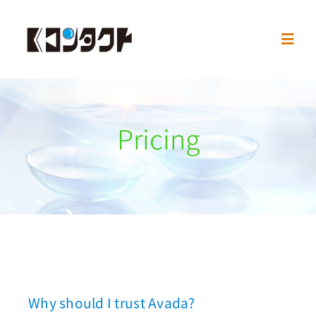
Skip
to
Toggl
content
Navig
Home
Pricing
お知らせ
処方箋の必要
お取扱メーカー
営業時間
Why should I trust Avada?